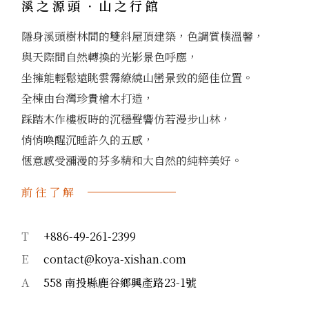
溪之源頭．山之行館
隱身溪頭樹林間的雙斜屋頂建築，色調質樸溫馨，
與天際間自然轉換的光影景色呼應，
坐擁能輕鬆遠眺雲霧繚繞山巒景致的絕佳位置。
全棟由台灣珍貴檜木打造，
踩踏木作樓板時的沉穩聲響仿若漫步山林，
悄悄喚醒沉睡許久的五感，
愜意感受瀰漫的芬多精和大自然的純粹美好。
前往了解
T
+886-49-261-2399
E
contact@koya-xishan.com
A
558 南投縣鹿谷鄉興產路23-1號