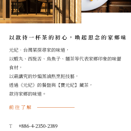
以款待一杯茶的初心，喚起思念的家鄉味
元紀．台灣菜探尋家的味道，
以蝦丸、西施舌、烏魚子、麵茶等代表家鄉印象的味蕾
食材，
以最講究的炒煸蒸滷熬烹飪技藝，
透過《元紀》的餐盤與【寶元紀】藏茶，
款待家鄉的味道。
前往了解
T
+886-4-2350-2389