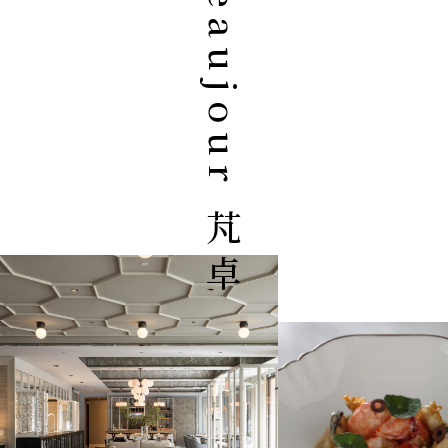
le beaujour 芃卓